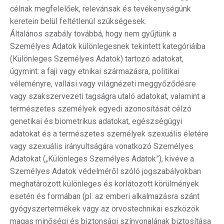
célnak megfelelőek, relevánsak és tevékenységünk
keretein belül feltétlenül szükségesek.
Általános szabály továbbá, hogy nem gyűjtünk a
Személyes Adatok különlegesnek tekintett kategóriáiba
(Különleges Személyes Adatok) tartozó adatokat,
úgymint: a faji vagy etnikai származásra, politikai
véleményre, vallási vagy világnézeti meggyőződésre
vagy szakszervezeti tagságra utaló adatokat, valamint a
természetes személyek egyedi azonosítását célzó
genetikai és biometrikus adatokat, egészségügyi
adatokat és a természetes személyek szexuális életére
vagy szexuális irányultságára vonatkozó Személyes
Adatokat („Különleges Személyes Adatok”), kivéve a
Személyes Adatok védelméről szóló jogszabályokban
meghatározott különleges és korlátozott körülmények
esetén és formában (pl. az emberi alkalmazásra szánt
gyógyszertermékek vagy az orvostechnikai eszközök
magas minőségi és biztonsági színvonalának biztosítása