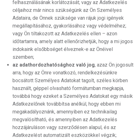
felhasználásának korlátozását; vagy az Adatkezelés
céljaihoz már nincs szükségünk az Ön Személyes
Adataira, de Önnek szüksége van rájuk jogi igények
megállapításához, gyakorlásához vagy védelméhez;
vagy Ön tiltakozott az Adatkezelés ellen – azon
időtartamra, amely alatt ellenőrizhetjük, hogy a mi jogos
indokaink elsőbbséget élveznek-e az Önéivel
szemben;
az adathordozhatósághoz való jog
, azaz Ön jogosult
arra, hogy az Önre vonatkozó, rendelkezésünkre
bocsátott Személyes Adatokat tagolt, széles körben
használt, géppel olvasható formátumban megkapja,
továbbá hogy ezeket a Személyes Adatokat egy másik
Adatkezelőnek továbbítsa anélkül, hogy ebben mi
megakadályoznánk, amennyiben ez technikailag
megvalósítható, és amennyiben az Adatkezelés
hozzájáruláson vagy szerződésen alapul, és az
Adatkezelést automatizált eszközökkel végzik;