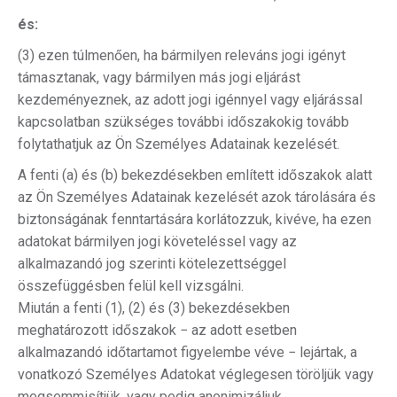
és:
(3) ezen túlmenően, ha bármilyen releváns jogi igényt
támasztanak, vagy bármilyen más jogi eljárást
kezdeményeznek, az adott jogi igénnyel vagy eljárással
kapcsolatban szükséges további időszakokig tovább
folytathatjuk az Ön Személyes Adatainak kezelését.
A fenti (a) és (b) bekezdésekben említett időszakok alatt
az Ön Személyes Adatainak kezelését azok tárolására és
biztonságának fenntartására korlátozzuk, kivéve, ha ezen
adatokat bármilyen jogi követeléssel vagy az
alkalmazandó jog szerinti kötelezettséggel
összefüggésben felül kell vizsgálni.
Miután a fenti (1), (2) és (3) bekezdésekben
meghatározott időszakok − az adott esetben
alkalmazandó időtartamot figyelembe véve − lejártak, a
vonatkozó Személyes Adatokat véglegesen töröljük vagy
megsemmisítjük, vagy pedig anonimizáljuk.