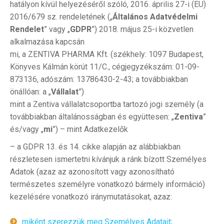
hatályon kívül helyezéséről szóló, 2016. április 27-i (EU)
2016/679 sz. rendeletének („
Általános Adatvédelmi
Rendelet
” vagy „
GDPR
”) 2018. május 25-i közvetlen
alkalmazása kapcsán
mi, a ZENTIVA PHARMA Kft. (székhely: 1097 Budapest,
Könyves Kálmán körút 11/C., cégjegyzékszám: 01-09-
873136, adószám: 13786430-2-43; a továbbiakban
önállóan: a „
Vállalat
”)
mint a Zentiva vállalatcsoportba tartozó jogi személy (a
továbbiakban általánosságban és együttesen: „
Zentiva
”
és/vagy „
mi
”) – mint Adatkezelők
– a GDPR 13. és 14. cikke alapján az alábbiakban
részletesen ismertetni kívánjuk a ránk bízott Személyes
Adatok (azaz az azonosított vagy azonosítható
természetes személyre vonatkozó bármely információ)
kezelésére vonatkozó iránymutatásokat, azaz:
miként szerezzük meg Személyes Adatait;