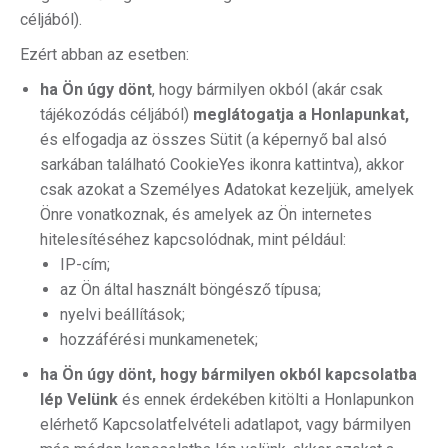
céljából).
Ezért abban az esetben:
ha Ön úgy dönt
, hogy bármilyen okból (akár csak
tájékozódás céljából)
meglátogatja a Honlapunkat,
és elfogadja az összes Sütit (a képernyő bal alsó
sarkában található CookieYes ikonra kattintva), akkor
csak azokat a Személyes Adatokat kezeljük, amelyek
Önre vonatkoznak, és amelyek az Ön internetes
hitelesítéséhez kapcsolódnak, mint például:
IP-cím;
az Ön által használt böngésző típusa;
nyelvi beállítások;
hozzáférési munkamenetek;
ha Ön úgy dönt, hogy bármilyen okból kapcsolatba
lép Velünk
és ennek érdekében kitölti a Honlapunkon
elérhető Kapcsolatfelvételi adatlapot, vagy bármilyen