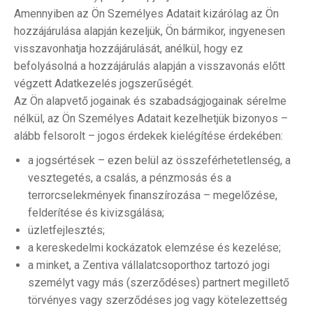
Amennyiben az Ön Személyes Adatait kizárólag az Ön
hozzájárulása alapján kezeljük, Ön bármikor, ingyenesen
visszavonhatja hozzájárulását, anélkül, hogy ez
befolyásolná a hozzájárulás alapján a visszavonás előtt
végzett Adatkezelés jogszerűségét.
Az Ön alapvető jogainak és szabadságjogainak sérelme
nélkül, az Ön Személyes Adatait kezelhetjük bizonyos –
alább felsorolt – jogos érdekek kielégítése érdekében:
a jogsértések – ezen belül az összeférhetetlenség, a
vesztegetés, a csalás, a pénzmosás és a
terrorcselekmények finanszírozása – megelőzése,
felderítése és kivizsgálása;
üzletfejlesztés;
a kereskedelmi kockázatok elemzése és kezelése;
a minket, a Zentiva vállalatcsoporthoz tartozó jogi
személyt vagy más (szerződéses) partnert megillető
törvényes vagy szerződéses jog vagy kötelezettség