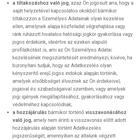
a tiltakozáshoz való jog
, azaz Ön jogosult arra, hogy a
saját helyzetével kapcsolatos okokból bármikor
tiltakozzon a Személyes Adatainak olyan kezelése
ellen, amelynek alapja közfeladat végrehajtása vagy
ránk ruházott hivatalos hatósági jogkör gyakorlása vagy
jogos érdekünk, ideértve az ezeken alapuló
profilalkotást is, ami az Ön Személyes Adatai
kezelésének megszüntetését eredményezi, kivéve, ha
bizonyítani tudjuk, hogy az Adatkezelés olyan
kényszerítő erejű jogos indokok alapján történik,
amelyek elsőbbséget élveznek az Ön érdekeivel,
jogaival és szabadságaival szemben, vagy amelyek
jogi igények megállapításához, gyakorlásához vagy
védelméhez kapcsolódnak;
a hozzájárulás
bármikor történő
visszavonásához
való jog
, amely nem érinti a visszavonás előtt adott
hozzájárulás alapján történt Adatkezelés
jogszerűségét, amennyiben az általunk végzett