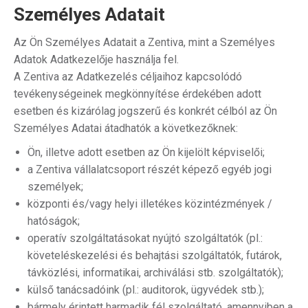
Személyes Adatait
Az Ön Személyes Adatait a Zentiva, mint a Személyes
Adatok Adatkezelője használja fel.
A Zentiva az Adatkezelés céljaihoz kapcsolódó
tevékenységeinek megkönnyítése érdekében adott
esetben és kizárólag jogszerű és konkrét célból az Ön
Személyes Adatai átadhatók a következőknek:
Ön, illetve adott esetben az Ön kijelölt képviselői;
a Zentiva vállalatcsoport részét képező egyéb jogi
személyek;
központi és/vagy helyi illetékes közintézmények /
hatóságok;
operatív szolgáltatásokat nyújtó szolgáltatók (pl.:
követeléskezelési és behajtási szolgáltatók, futárok,
távközlési, informatikai, archiválási stb. szolgáltatók);
külső tanácsadóink (pl.: auditorok, ügyvédek stb.);
bármely érintett harmadik fél szolgáltató, amennyiben a