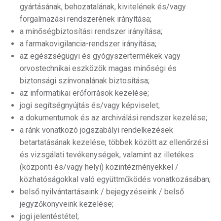
gyártásának, behozatalának, kivitelének és/vagy
forgalmazási rendszerének irányítása;
a minőségbiztosítási rendszer irányítása;
a farmakovigilancia-rendszer irányítása;
az egészségügyi és gyógyszertermékek vagy
orvostechnikai eszközök magas minőségi és
biztonsági színvonalának biztosítása;
az informatikai erőforrások kezelése;
jogi segítségnyújtás és/vagy képviselet;
a dokumentumok és az archiválási rendszer kezelése;
a ránk vonatkozó jogszabályi rendelkezések
betartatásának kezelése, többek között az ellenőrzési
és vizsgálati tevékenységek, valamint az illetékes
(központi és/vagy helyi) közintézményekkel /
közhatóságokkal való együttműködés vonatkozásában;
belső nyilvántartásaink / bejegyzéseink / belső
jegyzőkönyveink kezelése;
jogi jelentéstétel;