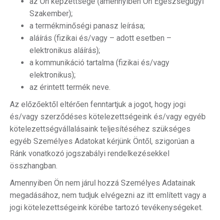
az Ön képzettsége (amennyiben Ön Egészségügyi
Szakember);
a termékminőségi panasz leírása;
aláírás (fizikai és/vagy – adott esetben –
elektronikus aláírás);
a kommunikáció tartalma (fizikai és/vagy
elektronikus);
az érintett termék neve.
Az előzőektől eltérően fenntartjuk a jogot, hogy jogi
és/vagy szerződéses kötelezettségeink és/vagy egyéb
kötelezettségvállalásaink teljesítéséhez szükséges
egyéb Személyes Adatokat kérjünk Öntől, szigorúan a
Ránk vonatkozó jogszabályi rendelkezésekkel
összhangban.
Amennyiben Ön nem járul hozzá Személyes Adatainak
megadásához, nem tudjuk elvégezni az itt említett vagy a
jogi kötelezettségeink körébe tartozó tevékenységeket.