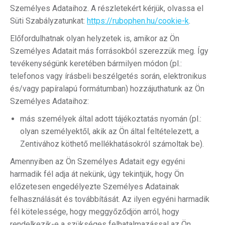
Személyes Adataihoz. A részletekért kérjük, olvassa el
Süti Szabályzatunkat:
https://rubophen.hu/cookie-k
.
Előfordulhatnak olyan helyzetek is, amikor az Ön
Személyes Adatait más forrásokból szerezzük meg. Így
tevékenységünk keretében bármilyen módon (pl.:
telefonos vagy írásbeli beszélgetés során, elektronikus
és/vagy papíralapú formátumban) hozzájuthatunk az Ön
Személyes Adataihoz:
más személyek által adott tájékoztatás nyomán (pl.:
olyan személyektől, akik az Ön által feltételezett, a
Zentivához köthető mellékhatásokról számoltak be).
Amennyiben az Ön Személyes Adatait egy egyéni
harmadik fél adja át nekünk, úgy tekintjük, hogy Ön
előzetesen engedélyezte Személyes Adatainak
felhasználását és továbbítását. Az ilyen egyéni harmadik
fél kötelessége, hogy meggyőződjön arról, hogy
rendelkezik-e a szükséges felhatalmazással az Ön