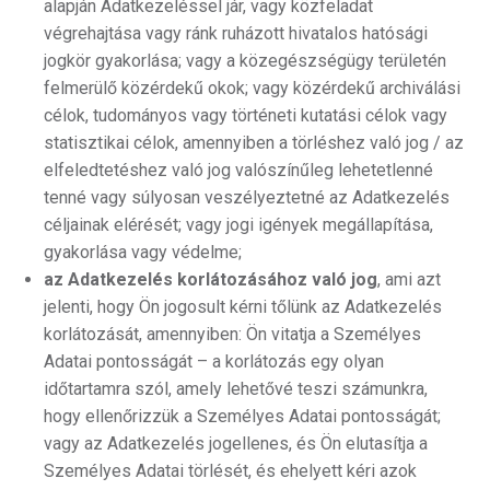
alapján Adatkezeléssel jár, vagy közfeladat
végrehajtása vagy ránk ruházott hivatalos hatósági
jogkör gyakorlása; vagy a közegészségügy területén
felmerülő közérdekű okok; vagy közérdekű archiválási
célok, tudományos vagy történeti kutatási célok vagy
statisztikai célok, amennyiben a törléshez való jog / az
elfeledtetéshez való jog valószínűleg lehetetlenné
tenné vagy súlyosan veszélyeztetné az Adatkezelés
céljainak elérését; vagy jogi igények megállapítása,
gyakorlása vagy védelme;
az Adatkezelés korlátozásához való jog
, ami azt
jelenti, hogy Ön jogosult kérni tőlünk az Adatkezelés
korlátozását, amennyiben: Ön vitatja a Személyes
Adatai pontosságát – a korlátozás egy olyan
időtartamra szól, amely lehetővé teszi számunkra,
hogy ellenőrizzük a Személyes Adatai pontosságát;
vagy az Adatkezelés jogellenes, és Ön elutasítja a
Személyes Adatai törlését, és ehelyett kéri azok