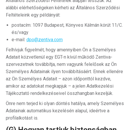
Általános Szerződési Feltételek alapján tesszük. Az
alábbi elérhetőségeken kérheti az Általános Szerződési
Feltételeink egy példányát:
postacím: 1097 Budapest, Könyves Kálmán körút 11/C.
és/vagy
e-mail:
dpo@zentiva.com
Felhívjuk figyelmét, hogy amennyiben Ön a Személyes
Adatait közvetlenül egy EGT-n kívül működő Zentiva-
szervezetnek továbbítja, nem vagyunk felelősek az Ön
Személyes Adatainak ilyen továbbításáért. Ennek ellenére
az Ön Személyes Adatait – azon időponttól kezdve,
amikor az adatokat megkapjuk – a jelen Adatkezelési
Tájékoztató rendelkezéseivel összhangban kezeljük.
Önre nem terjed ki olyan döntés hatálya, amely Személyes
Adatainak automatikus kezelésén alapul, ideértve a
profilalkotást is.
(G) Hogyan tartjuk biztonságban