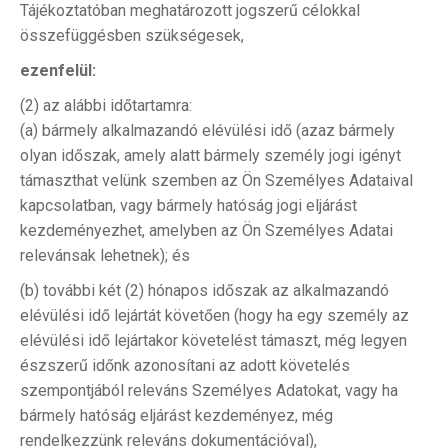
Tájékoztatóban meghatározott jogszerű célokkal
összefüggésben szükségesek,
ezenfelül:
(2) az alábbi időtartamra:
(a) bármely alkalmazandó elévülési idő (azaz bármely
olyan időszak, amely alatt bármely személy jogi igényt
támaszthat velünk szemben az Ön Személyes Adataival
kapcsolatban, vagy bármely hatóság jogi eljárást
kezdeményezhet, amelyben az Ön Személyes Adatai
relevánsak lehetnek); és
(b) további két (2) hónapos időszak az alkalmazandó
elévülési idő lejártát követően (hogy ha egy személy az
elévülési idő lejártakor követelést támaszt, még legyen
észszerű időnk azonosítani az adott követelés
szempontjából releváns Személyes Adatokat, vagy ha
bármely hatóság eljárást kezdeményez, még
rendelkezzünk releváns dokumentációval),