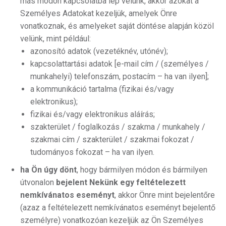
más módon kapcsolatba lép velünk, akkor azokat a
Személyes Adatokat kezeljük, amelyek Önre
vonatkoznak, és amelyeket saját döntése alapján közöl
velünk, mint például:
azonosító adatok (vezetéknév, utónév);
kapcsolattartási adatok [e-mail cím / (személyes /
munkahelyi) telefonszám, postacím – ha van ilyen];
a kommunikáció tartalma (fizikai és/vagy
elektronikus);
fizikai és/vagy elektronikus aláírás;
szakterület / foglalkozás / szakma / munkahely /
szakmai cím / szakterület / szakmai fokozat /
tudományos fokozat – ha van ilyen.
ha Ön úgy dönt
, hogy bármilyen módon és bármilyen
útvonalon
bejelent Nekünk egy feltételezett
nemkívánatos eseményt
, akkor Önre mint bejelentőre
(azaz a feltételezett nemkívánatos eseményt bejelentő
személyre) vonatkozóan kezeljük az Ön Személyes