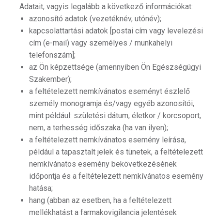
Adatait, vagyis legalább a következő információkat:
azonosító adatok (vezetéknév, utónév);
kapcsolattartási adatok [postai cím vagy levelezési
cím (e-mail) vagy személyes / munkahelyi
telefonszám];
az Ön képzettsége (amennyiben Ön Egészségügyi
Szakember);
a feltételezett nemkívánatos eseményt észlelő
személy monogramja és/vagy egyéb azonosítói,
mint például: születési dátum, életkor / korcsoport,
nem, a terhesség időszaka (ha van ilyen);
a feltételezett nemkívánatos esemény leírása,
például a tapasztalt jelek és tünetek, a feltételezett
nemkívánatos esemény bekövetkezésének
időpontja és a feltételezett nemkívánatos esemény
hatása;
hang (abban az esetben, ha a feltételezett
mellékhatást a farmakovigilancia jelentések