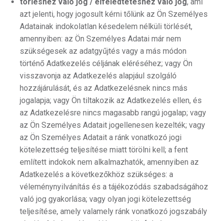
törléshez való jog / elfeledtetéshez való jog
, ami
azt jelenti, hogy jogosult kérni tőlünk az Ön Személyes
Adatainak indokolatlan késedelem nélküli törlését,
amennyiben: az Ön Személyes Adatai már nem
szükségesek az adatgyűjtés vagy a más módon
történő Adatkezelés céljának eléréséhez; vagy Ön
visszavonja az Adatkezelés alapjául szolgáló
hozzájárulását, és az Adatkezelésnek nincs más
jogalapja; vagy Ön tiltakozik az Adatkezelés ellen, és
az Adatkezelésre nincs magasabb rangú jogalap; vagy
az Ön Személyes Adatait jogellenesen kezelték; vagy
az Ön Személyes Adatait a ránk vonatkozó jogi
kötelezettség teljesítése miatt törölni kell; a fent
említett indokok nem alkalmazhatók, amennyiben az
Adatkezelés a következőkhöz szükséges: a
véleménynyilvánítás és a tájékozódás szabadságához
való jog gyakorlása; vagy olyan jogi kötelezettség
teljesítése, amely valamely ránk vonatkozó jogszabály