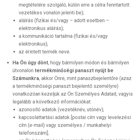
megtételére szolgáló, külön erre a célra fenntartott
vezetékes vonalon jelenti be);
aláírás (fizikai és/vagy – adott esetben –
elektronikus aláírás);
a kommunikáció tartalma (fizikai és/vagy
elektronikus);
az érintett termék neve.
Ha Ön úgy dönt
, hogy bármilyen módon és bármilyen
útvonalon
termékminőségi panaszt nyújt be
Számunkra
, akkor Önre, mint panaszbejelentőre (azaz
a termékminőségi panaszt bejelentő személyre)
vonatkozóan kezeljük az Ön Személyes Adatait, vagyis
legalább a következő információkat:
azonosító adatok (vezetéknév, utónév);
kapcsolattartási adatok [postai cím vagy levelezési
cím (e-mail) vagy személyes / munkahelyi
telefonszám];