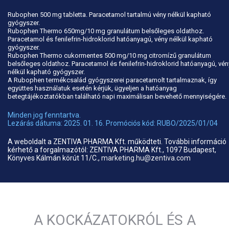
Rubophen 500 mg tabletta. Paracetamol tartalmú vény nélkül kapható
gyógyszer.
Rubophen Thermo 650mg/10 mg granulátum belsőleges oldathoz.
Paracetamol és fenilefrin-hidroklorid hatóanyagú, vény nélkül kapható
gyógyszer.
Rubophen Thermo cukormentes 500 mg/10 mg citromízű granulátum
belsőleges oldathoz. Paracetamol és fenilefrin-hidroklorid hatóanyagú, vén
nélkül kapható gyógyszer.
A Rubophen termékcsalád gyógyszerei paracetamolt tartalmaznak, így
együttes használatuk esetén kérjük, ügyeljen a hatóanyag
betegtájékoztatókban található napi maximálisan bevehető mennyiségére.
Minden jog fenntartva.
Lezárás dátuma: 2025. 01. 16. Promóciós kód: RUBO/2025/01/04
A weboldalt a ZENTIVA PHARMA Kft. működteti. További információ
kérhető a forgalmazótól: ZENTIVA PHARMA Kft., 1097 Budapest,
Könyves Kálmán körút 11/C.,
marketing.hu@zentiva.com
A KOCKÁZATOKRÓL ÉS A