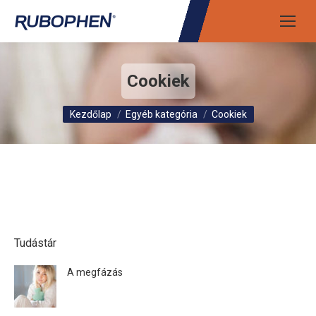
Cookiek
Itt vagy:
Kezdőlap
Egyéb kategória
Cookiek
Tudástár
A megfázás